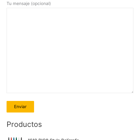
Tu mensaje (opcional)
A
Productos
l
E
E
t