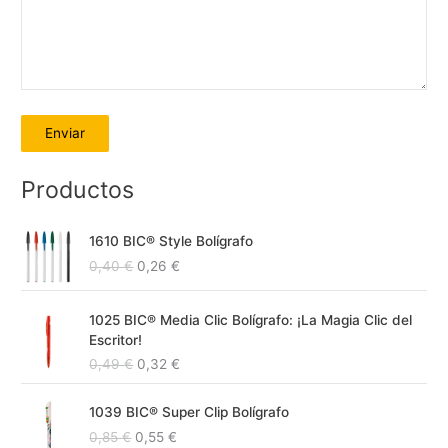
A
Productos
l
E
E
t
1610 BIC® Style Bolígrafo
l
l
e
0,40
€
0,26
€
p
p
r
r
r
E
E
e
e
n
1025 BIC® Media Clic Bolígrafo: ¡La Magia Clic del
l
l
c
c
Escritor!
a
p
p
i
i
0,49
€
0,32
€
t
r
r
o
o
e
e
o
a
i
E
E
c
c
1039 BIC® Super Clip Bolígrafo
r
c
l
l
v
i
i
i
t
0,85
€
0,55
€
p
p