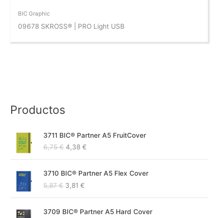
BIC Graphic
09678 SKROSS® | PRO Light USB
Productos
E
E
3711 BIC® Partner A5 FruitCover
l
l
6,75
€
4,38
€
p
p
r
r
E
E
e
e
3710 BIC® Partner A5 Flex Cover
l
l
c
c
5,87
€
3,81
€
p
p
i
i
r
r
o
o
E
E
e
e
o
a
3709 BIC® Partner A5 Hard Cover
l
l
c
c