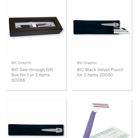
BIC Graphic
BIC Graphic
BIC See-through Gift
BIC Black Velvet Pouch
Box for 1 or 2 items
for 2 items 00050
00066