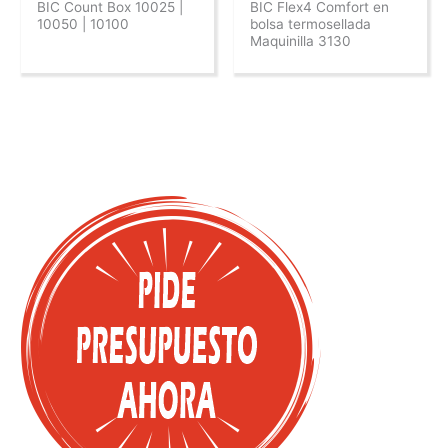
BIC Count Box 10025 |
BIC Flex4 Comfort en
10050 | 10100
bolsa termosellada
Maquinilla 3130